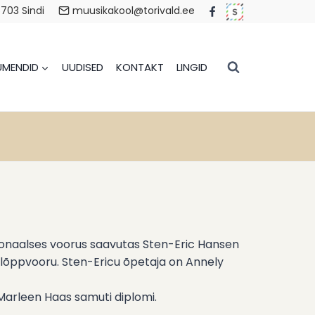
6703 Sindi
muusikakool@torivald.ee
MENDID
UUDISED
KONTAKT
LINGID
gionaalses voorus saavutas Sten-Eric Hansen
lõppvooru. Sten-Ericu õpetaja on Annely
arleen Haas samuti diplomi.