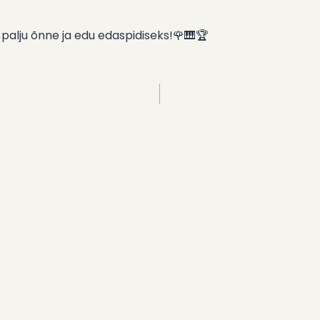
 palju õnne ja edu edaspidiseks!🌹🎹🏆