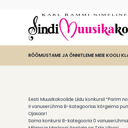
Skip
to
content
RÕÕMUSTAME JA ÕNNITLEME MEIE KOOLI KLAV
Eesti Muusikakoolide Liidu konkursil “Parim 
II vanuserühma B-kategoorias kõrgeima punk
Ojasaar!
Sama konkursi B-kategooria 0 vanuserühmas
Milana ja Marleeni õpetaja on Triin Viires!