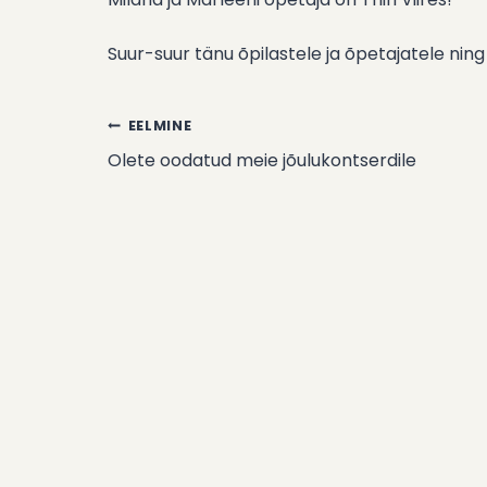
Suur-suur tänu õpilastele ja õpetajatele ning
EELMINE
Navigeerimine
Olete oodatud meie jõulukontserdile