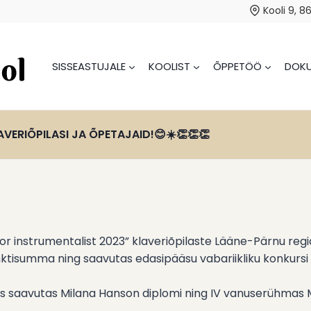
Kooli 9, 8
SISSEASTUJALE
KOOLIST
ÕPPETÖÖ
DOKU
ERIÕPILASI JA ÕPETAJAID!😊☀️👏👏👏
noor instrumentalist 2023” klaveriõpilaste Lääne-Pärnu re
tisumma ning saavutas edasipääsu vabariikliku konkursi 
 saavutas Milana Hanson diplomi ning IV vanuserühmas M